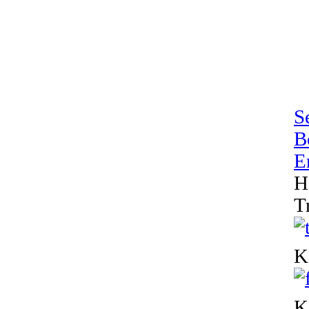
S
B
E
H
T
K
K