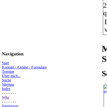
M
Navigation
S
Start
Kontakt / Anfahrt / Formulare
S
Termine
Über mich...
Suche
Sitemap
Index
- - - - - - -
Wiki
- - - - - - -
Impressum