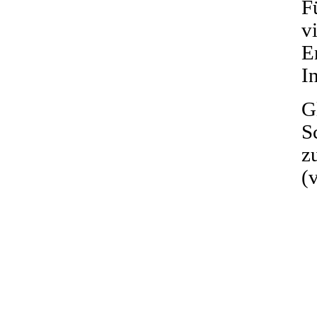
F
v
E
I
G
S
z
(