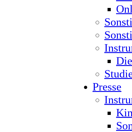
Onl
Sonst
Sonst
Instr
Die
Studi
Presse
Instr
Kin
Son