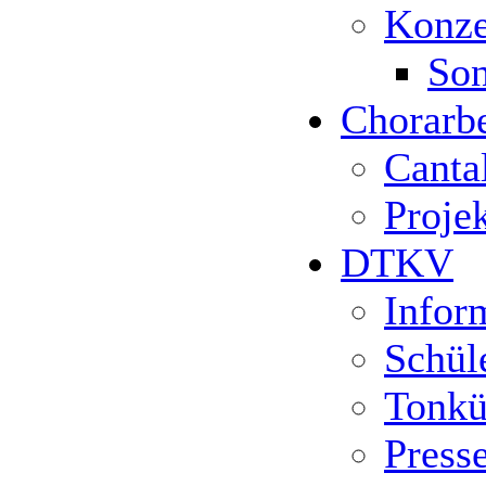
Konze
Son
Chorarbe
Canta
Proje
DTKV
Infor
Schül
Tonkü
Press