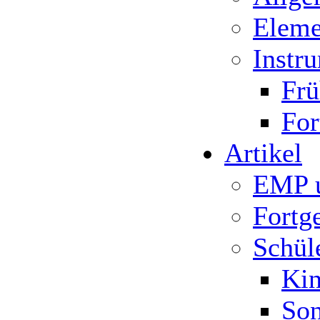
Eleme
Instr
Frü
For
Artikel
EMP u
Fortge
Schül
Kin
Son