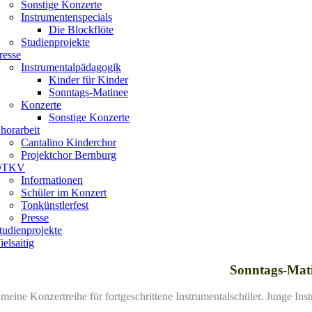
Sonstige Konzerte
Instrumentenspecials
Die Blockflöte
Studienprojekte
resse
Instrumentalpädagogik
Kinder für Kinder
Sonntags-Matinee
Konzerte
Sonstige Konzerte
horarbeit
Cantalino Kinderchor
Projektchor Bernburg
DTKV
Informationen
Schüler im Konzert
Tonkünstlerfest
Presse
tudienprojekte
ielsaitig
Sonntags-Mat
ßt meine Konzertreihe für fortgeschrittene Instrumentalschüler. Junge In