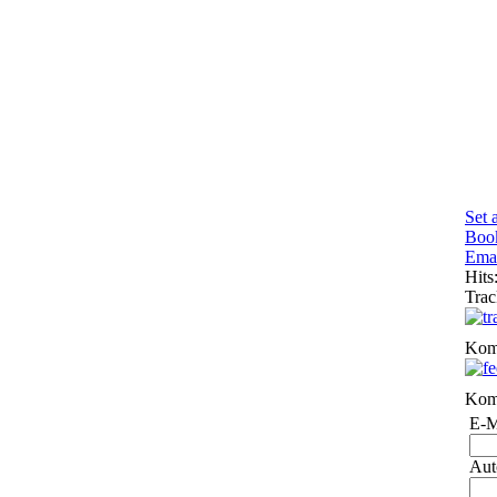
Set 
Boo
Emai
Hits
Tra
Kom
Kom
E-M
Aut