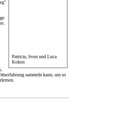
eg"
äge
ne.
Patricia, Sven und Luca
Koken
s,
rittserfahrung sammeln kann, um so
rlernen.