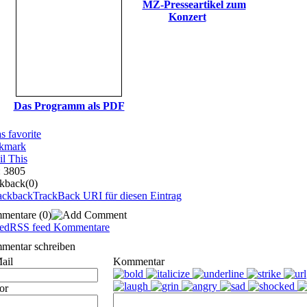
MZ-Presseartikel zum
Konzert
Das Programm als PDF
as favorite
kmark
l This
: 3805
ckback
(0)
TrackBack URI für diesen Eintrag
mentare
(0)
RSS feed Kommentare
mentar schreiben
ail
Kommentar
or