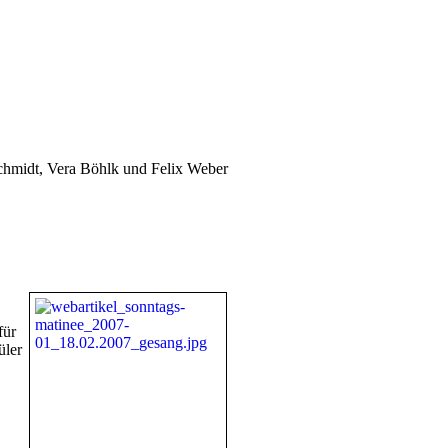
chmidt, Vera Böhlk und Felix Weber
für
üler